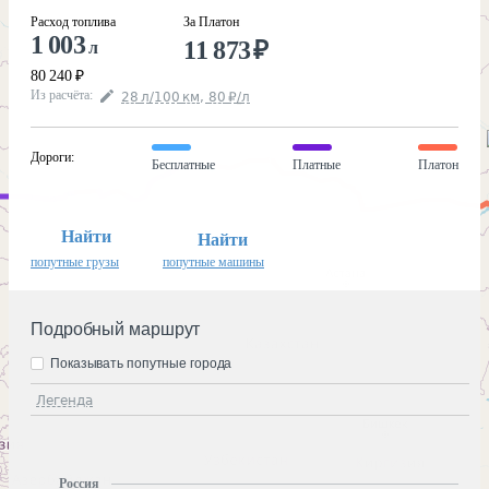
Расход топлива
За Платон
1 003
11 873
₽
л
80 240
₽
Из расчёта
:
28
л
/100
км
,
80
₽
/
л
Дороги
:
Бесплатные
Платные
Платон
Найти
Найти
попутные грузы
попутные машины
Подробный маршрут
Показывать попутные города
Легенда
Россия