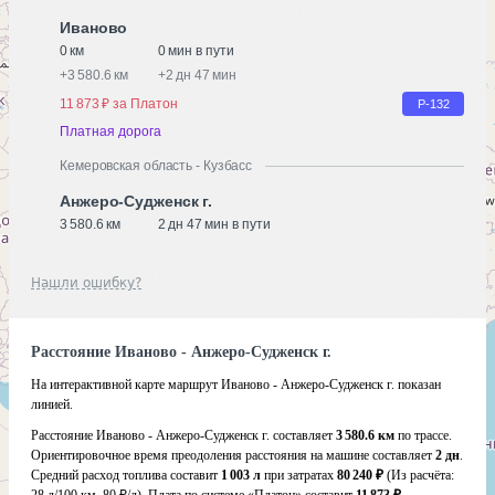
Иваново
0 км
0 мин в пути
+
3 580.6 км
+
2 дн 47 мин
11 873 ₽ за Платон
Р-132
Платная дорога
Кемеровская область - Кузбасс
Анжеро-Судженск г.
3 580.6 км
2 дн 47 мин в пути
Нашли ошибку?
Расстояние Иваново - Анжеро-Судженск г.
На интерактивной карте маршрут Иваново - Анжеро-Судженск г. показан
линией.
Расстояние Иваново - Анжеро-Судженск г. составляет
3 580.6 км
по трассе.
Ориентировочное время преодоления расстояния на машине составляет
2 дн
.
Средний расход топлива составит
1 003 л
при затратах
80 240 ₽
(Из расчёта: