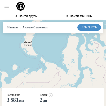
Найти грузы
Найти машины
→
ИЗМЕНИТЬ
Иваново
Анжеро-Судженск
г.
Расстояние
Время
3 581
2
км
дн