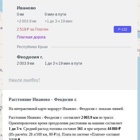
Иваново
0 км
0 мин в пути
+
2 003.9 км
+
1 дн 3 ч 19 мин
2 518 ₽ за Платон
Р-132
Платная дорога
Республика Крым
Феодосия г.
2 003.9 км
1 дн 3 ч 19 мин в пути
Нашли ошибку?
Расстояние Иваново - Феодосия г.
На интерактивной карте маршрут Иваново - Феодосия г. показан линией.
Расстояние Иваново - Феодосия г. составляет
2 003.9 км
по трассе.
Ориентировочное время преодоления расстояния на машине составляет
1 дн 3 ч
. Средний расход топлива составит
561 л
при затратах
44 880 ₽
(Из расчёта:
28 л/100 км, 80 ₽/л)
. Плата по системе «Платон» составит