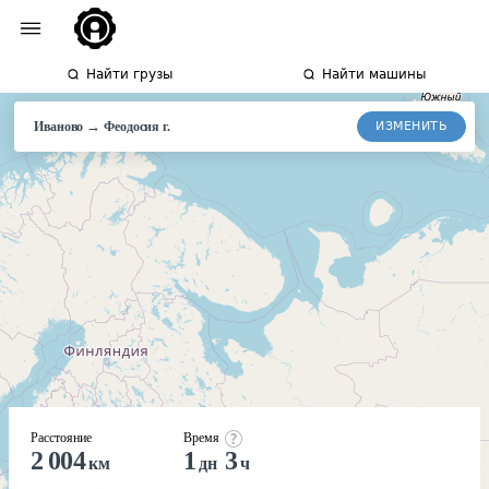
Найти грузы
Найти машины
→
ИЗМЕНИТЬ
Иваново
Феодосия
г.
Расстояние
Время
2 004
1
3
км
дн
ч