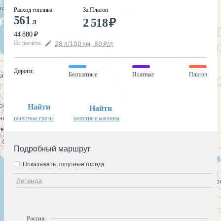
Расход топлива
За Платон
561
2 518
₽
л
44 880
₽
Из расчёта
:
28
л
/100
км
,
80
₽
/
л
Дороги
:
Бесплатные
Платные
Платон
Найти
Найти
попутные грузы
попутные машины
Подробный маршрут
Показывать попутные города
Легенда
Россия