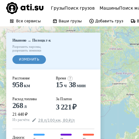
Грузы
Поиск грузов
Машины
Поиск м
Все сервисы
Ваши грузы
Добавить груз
→
Иваново
Полоцк г-к
Разрешить паромы
,
разрешить зимники
ИЗМЕНИТЬ
Расстояние
Время
958
15
38
км
ч
мин
Расход топлива
За Платон
268
3 221
₽
л
21 440
₽
Из расчёта
:
28
л
/100
км
,
80
₽
/
л
Дороги
: