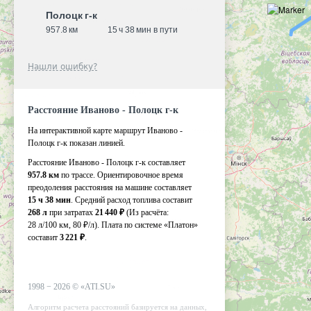
Полоцк г-к
957.8 км
15 ч 38 мин в пути
Нашли ошибку?
Расстояние Иваново - Полоцк г-к
На интерактивной карте маршрут Иваново -
Полоцк г-к показан линией.
Расстояние Иваново - Полоцк г-к составляет
957.8 км
по трассе. Ориентировочное время
преодоления расстояния на машине составляет
15 ч 38 мин
. Средний расход топлива составит
268 л
при затратах
21 440 ₽
(Из расчёта:
28 л/100 км, 80 ₽/л)
. Плата по системе «Платон»
составит
3 221 ₽
.
1998 −
2026
©
«ATI.SU»
Алгоритм расчета расстояний базируется на данных,