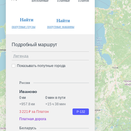
Бесплатные
Платные
Платон
Найти
Найти
попутные грузы
попутные машины
Подробный маршрут
Легенда
Показывать попутные города
Россия
Иваново
0 км
0 мин в пути
+
957.8 км
+
15 ч 38 мин
3 221 ₽ за Платон
Р-132
Платная дорога
Беларусь