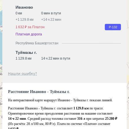
Иваново
0 км
0 мин в пути
+
1 129.8 км
+
14 ч 22 мин
1 632 ₽ за Платон
Р-132
Платная дорога
Республика Башкортостан
Туймазы г.
1 129.8 км
14 ч 22 мин в пути
Нашли ошибку?
Расстояние Иваново - Туймазы г.
На интерактивной карте маршрут Иваново - Туймазы г. показан линией.
Расстояние Иваново - Туймазы г. составляет
1 129.8 км
по трассе.
Ориентировочное время преодоления расстояния на машине составляет
14 ч 22 мин
. Средний расход топлива составит
316 л
при затратах
25 280 ₽
(Из расчёта:
28 л/100 км, 80 ₽/л)
. Плата по системе «Платон» составит