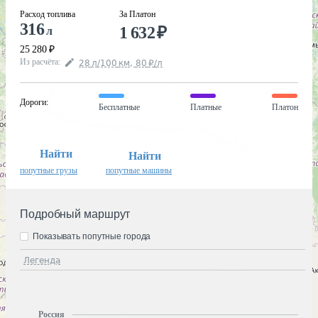
Расход топлива
За Платон
316
1 632
₽
л
25 280
₽
Из расчёта
:
28
л
/100
км
,
80
₽
/
л
Дороги
:
Бесплатные
Платные
Платон
Найти
Найти
попутные грузы
попутные машины
Подробный маршрут
Показывать попутные города
Легенда
Россия