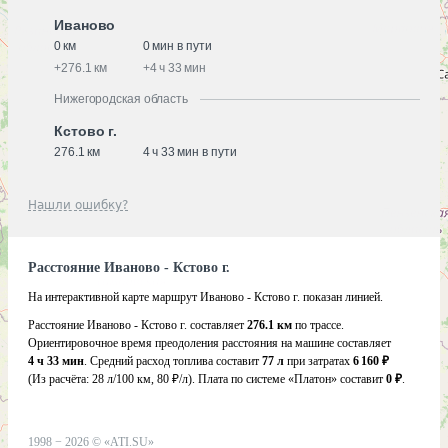
Иваново
0 км
0 мин в пути
+
276.1 км
+
4 ч 33 мин
Нижегородская область
Кстово г.
276.1 км
4 ч 33 мин в пути
Нашли ошибку?
Расстояние Иваново - Кстово г.
На интерактивной карте маршрут Иваново - Кстово г. показан линией.
Расстояние Иваново - Кстово г. составляет
276.1 км
по трассе.
Ориентировочное время преодоления расстояния на машине составляет
4 ч 33 мин
. Средний расход топлива составит
77 л
при затратах
6 160 ₽
(Из расчёта:
28 л/100 км, 80 ₽/л)
. Плата по системе «Платон» составит
0 ₽
.
1998 −
2026
©
«ATI.SU»