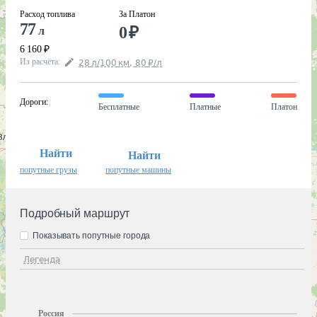
Расход топлива
За Платон
77
0
₽
л
6 160
₽
Из расчёта
:
28
л
/100
км
,
80
₽
/
л
Дороги
:
Бесплатные
Платные
Платон
Найти
Найти
попутные грузы
попутные машины
Подробный маршрут
Показывать попутные города
Легенда
Россия