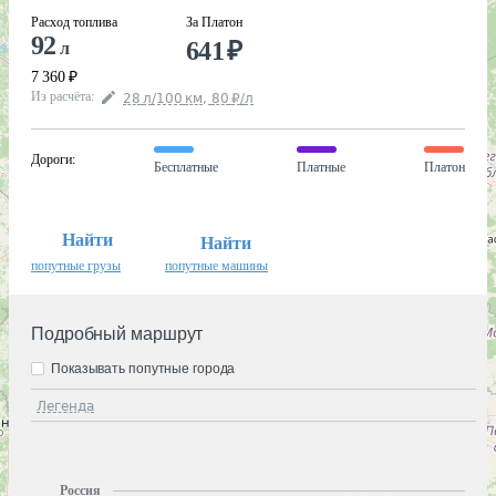
Расход топлива
За Платон
92
641
₽
л
7 360
₽
Из расчёта
:
28
л
/100
км
,
80
₽
/
л
Дороги
:
Бесплатные
Платные
Платон
Найти
Найти
попутные грузы
попутные машины
Подробный маршрут
Показывать попутные города
Легенда
Россия