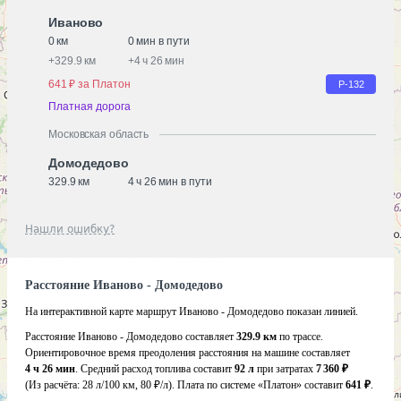
Иваново
0 км
0 мин в пути
+
329.9 км
+
4 ч 26 мин
641 ₽ за Платон
Р-132
Платная дорога
Московская область
Домодедово
329.9 км
4 ч 26 мин в пути
Нашли ошибку?
Расстояние Иваново - Домодедово
На интерактивной карте маршрут Иваново - Домодедово показан линией.
Расстояние Иваново - Домодедово составляет
329.9 км
по трассе.
Ориентировочное время преодоления расстояния на машине составляет
4 ч 26 мин
. Средний расход топлива составит
92 л
при затратах
7 360 ₽
(Из расчёта:
28 л/100 км, 80 ₽/л)
. Плата по системе «Платон» составит
641 ₽
.