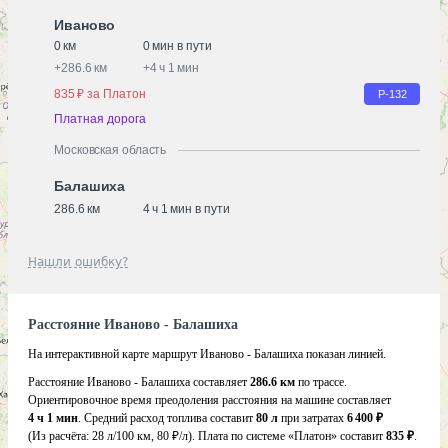
Иваново
0 км
0 мин в пути
+
286.6 км
+
4 ч 1 мин
835 ₽ за Платон
Р-132
Платная дорога
Московская область
Балашиха
286.6 км
4 ч 1 мин в пути
Нашли ошибку?
Расстояние Иваново - Балашиха
На интерактивной карте маршрут Иваново - Балашиха показан линией.
Расстояние Иваново - Балашиха составляет
286.6 км
по трассе.
Ориентировочное время преодоления расстояния на машине составляет
4 ч 1 мин
. Средний расход топлива составит
80 л
при затратах
6 400 ₽
(Из расчёта:
28 л/100 км, 80 ₽/л)
. Плата по системе «Платон» составит
835 ₽
.