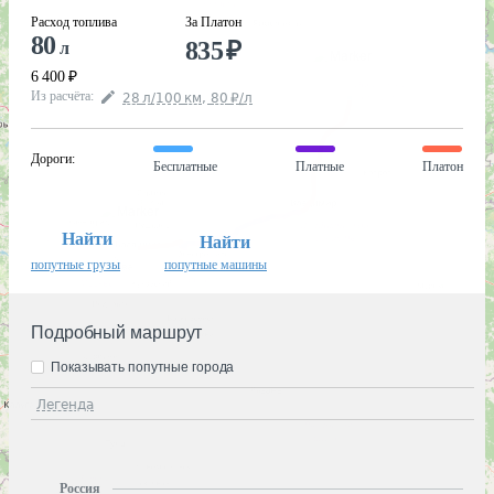
Расход топлива
За Платон
80
835
₽
л
6 400
₽
Из расчёта
:
28
л
/100
км
,
80
₽
/
л
Дороги
:
Бесплатные
Платные
Платон
Найти
Найти
попутные грузы
попутные машины
Подробный маршрут
Показывать попутные города
Легенда
Россия