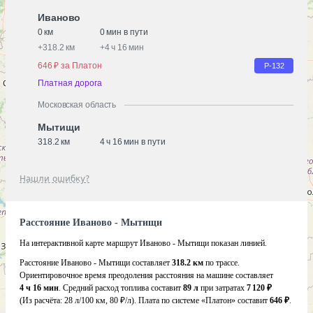
Иваново
0 км
0 мин в пути
+
318.2 км
+
4 ч 16 мин
646 ₽ за Платон
Р-132
Платная дорога
Московская область
Мытищи
318.2 км
4 ч 16 мин в пути
Нашли ошибку?
Расстояние Иваново - Мытищи
На интерактивной карте маршрут Иваново - Мытищи показан линией.
Расстояние Иваново - Мытищи составляет
318.2 км
по трассе.
Ориентировочное время преодоления расстояния на машине составляет
4 ч 16 мин
. Средний расход топлива составит
89 л
при затратах
7 120 ₽
(Из расчёта:
28 л/100 км, 80 ₽/л)
. Плата по системе «Платон» составит
646 ₽
.