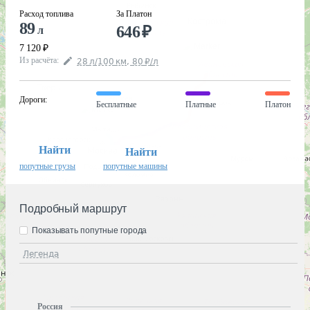
Расход топлива
За Платон
89
646
₽
л
7 120
₽
Из расчёта
:
28
л
/100
км
,
80
₽
/
л
Дороги
:
Бесплатные
Платные
Платон
Найти
Найти
попутные грузы
попутные машины
Подробный маршрут
Показывать попутные города
Легенда
Россия