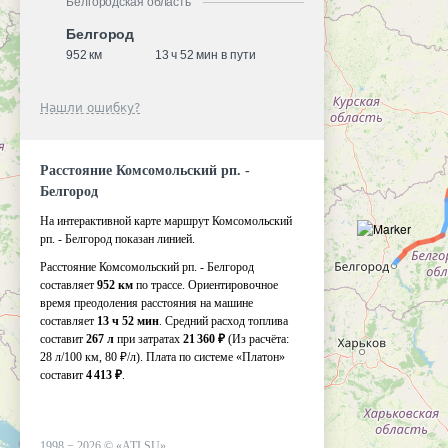
Белгородская область
Белгород
952 км
13 ч 52 мин в пути
Нашли ошибку?
Расстояние Комсомольский рп. -
Белгород
На интерактивной карте маршрут Комсомольский
рп. - Белгород показан линией.
Расстояние Комсомольский рп. - Белгород
составляет
952 км
по трассе. Ориентировочное
время преодоления расстояния на машине
составляет
13 ч 52 мин
. Средний расход топлива
составит
267 л
при затратах
21 360 ₽
(Из расчёта:
28 л/100 км, 80 ₽/л)
. Плата по системе «Платон»
составит
4 413 ₽
.
1998 −
2026
©
«ATI.SU»