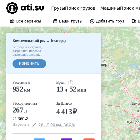
Грузы
Поиск грузов
Машины
Поиск м
Все сервисы
Ваши грузы
Добавить груз
→
Комсомольский рп.
Белгород
В пределах страны
,
разрешить паромы
,
разрешить зимники
ИЗМЕНИТЬ
Расстояние
Время
952
13
52
км
ч
мин
Расход топлива
За Платон
267
4 413
₽
л
21 360
₽
Из расчёта
:
28
л
/100
км
,
80
₽
/
л