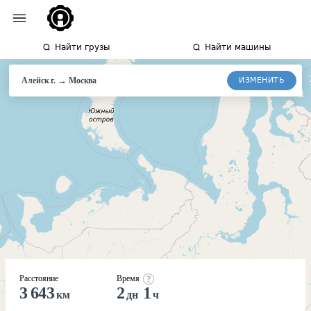
Найти грузы
Найти машины
→
ИЗМЕНИТЬ
Алейск г.
Москва
Расстояние
Время
3 643
2
1
км
дн
ч