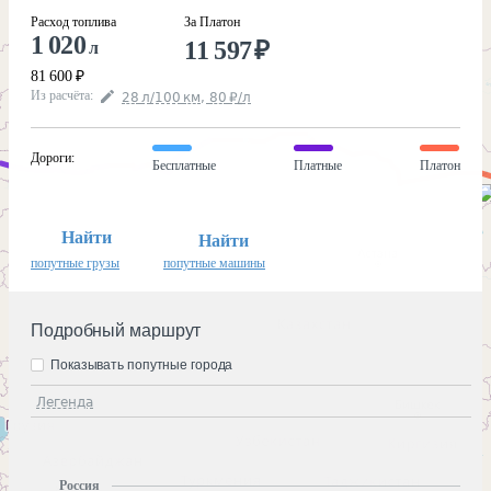
Расход топлива
За Платон
1 020
11 597
₽
л
81 600
₽
Из расчёта
:
28
л
/100
км
,
80
₽
/
л
Дороги
:
Бесплатные
Платные
Платон
Найти
Найти
попутные грузы
попутные машины
Подробный маршрут
Показывать попутные города
Легенда
Россия