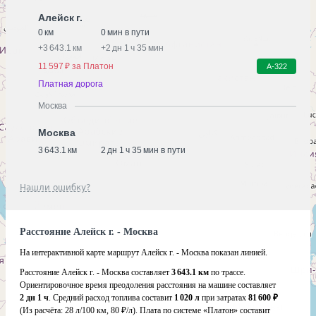
Алейск г.
0 км
0 мин в пути
+
3 643.1 км
+
2 дн 1 ч 35 мин
11 597 ₽ за Платон
А-322
Платная дорога
Москва
Москва
3 643.1 км
2 дн 1 ч 35 мин в пути
Нашли ошибку?
Расстояние Алейск г. - Москва
На интерактивной карте маршрут Алейск г. - Москва показан линией.
Расстояние Алейск г. - Москва составляет
3 643.1 км
по трассе.
Ориентировочное время преодоления расстояния на машине составляет
2 дн 1 ч
. Средний расход топлива составит
1 020 л
при затратах
81 600 ₽
(Из расчёта:
28 л/100 км, 80 ₽/л)
. Плата по системе «Платон» составит