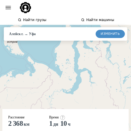
Найти грузы
Найти машины
→
ИЗМЕНИТЬ
Алейск г.
Уфа
Расстояние
Время
2 368
1
10
км
дн
ч