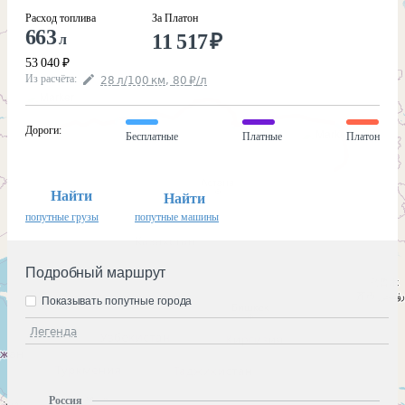
Расход топлива
За Платон
663
11 517
₽
л
53 040
₽
Из расчёта
:
28
л
/100
км
,
80
₽
/
л
Дороги
:
Бесплатные
Платные
Платон
Найти
Найти
попутные грузы
попутные машины
Подробный маршрут
Показывать попутные города
Легенда
Россия