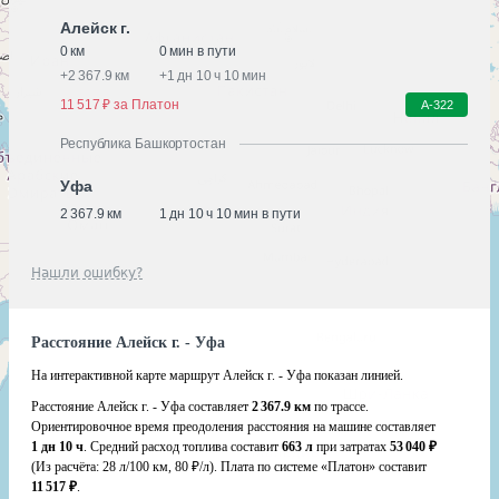
Алейск г.
0 км
0 мин в пути
+
2 367.9 км
+
1 дн 10 ч 10 мин
11 517 ₽ за Платон
А-322
Республика Башкортостан
Уфа
2 367.9 км
1 дн 10 ч 10 мин в пути
Нашли ошибку?
Расстояние Алейск г. - Уфа
На интерактивной карте маршрут Алейск г. - Уфа показан линией.
Расстояние Алейск г. - Уфа составляет
2 367.9 км
по трассе.
Ориентировочное время преодоления расстояния на машине составляет
1 дн 10 ч
. Средний расход топлива составит
663 л
при затратах
53 040 ₽
(Из расчёта:
28 л/100 км, 80 ₽/л)
. Плата по системе «Платон» составит
11 517 ₽
.