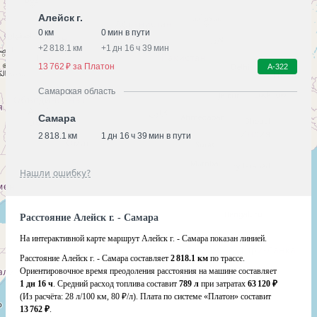
Алейск г.
0 км
0 мин в пути
+
2 818.1 км
+
1 дн 16 ч 39 мин
13 762 ₽ за Платон
А-322
Самарская область
Самара
2 818.1 км
1 дн 16 ч 39 мин в пути
Нашли ошибку?
Расстояние Алейск г. - Самара
На интерактивной карте маршрут Алейск г. - Самара показан линией.
Расстояние Алейск г. - Самара составляет
2 818.1 км
по трассе.
Ориентировочное время преодоления расстояния на машине составляет
1 дн 16 ч
. Средний расход топлива составит
789 л
при затратах
63 120 ₽
(Из расчёта:
28 л/100 км, 80 ₽/л)
. Плата по системе «Платон» составит
13 762 ₽
.