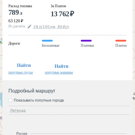
Расход топлива
За Платон
789
13 762
₽
л
63 120
₽
Из расчёта
:
28
л
/100
км
,
80
₽
/
л
Дороги
:
Бесплатные
Платные
Платон
Найти
Найти
попутные грузы
попутные машины
Подробный маршрут
Показывать попутные города
Легенда
Россия