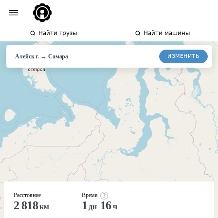
Найти грузы
Найти машины
→
ИЗМЕНИТЬ
Алейск г.
Самара
Расстояние
Время
2 818
1
16
км
дн
ч