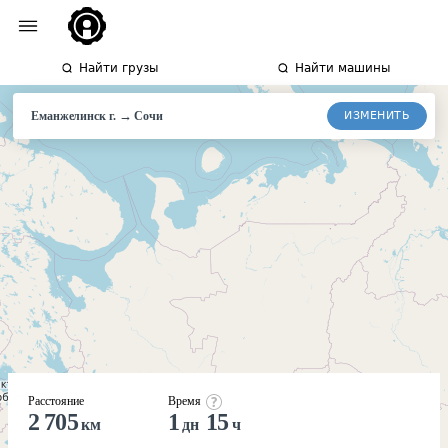
Найти грузы
Найти машины
→
ИЗМЕНИТЬ
Еманжелинск г.
Сочи
Расстояние
Время
2 705
1
15
км
дн
ч