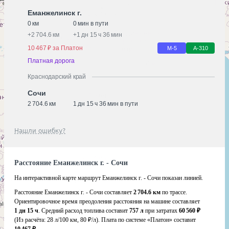
Еманжелинск г.
0 км
0 мин в пути
+
2 704.6 км
+
1 дн 15 ч 36 мин
10 467 ₽ за Платон
М-5
А-310
Платная дорога
Краснодарский край
Сочи
2 704.6 км
1 дн 15 ч 36 мин в пути
Нашли ошибку?
Расстояние Еманжелинск г. - Сочи
На интерактивной карте маршрут Еманжелинск г. - Сочи показан линией.
Расстояние Еманжелинск г. - Сочи составляет
2 704.6 км
по трассе.
Ориентировочное время преодоления расстояния на машине составляет
1 дн 15 ч
. Средний расход топлива составит
757 л
при затратах
60 560 ₽
(Из расчёта:
28 л/100 км, 80 ₽/л)
. Плата по системе «Платон» составит