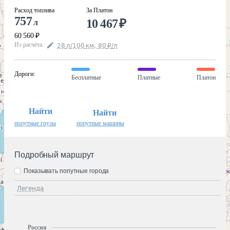
Расход топлива
За Платон
757
10 467
₽
л
60 560
₽
Из расчёта
:
28
л
/100
км
,
80
₽
/
л
Дороги
:
Бесплатные
Платные
Платон
Найти
Найти
попутные грузы
попутные машины
Подробный маршрут
Показывать попутные города
Легенда
Россия