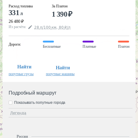
Расход топлива
За Платон
331
1 390
₽
л
26 480
₽
Из расчёта
:
28
л
/100
км
,
80
₽
/
л
Дороги
:
Бесплатные
Платные
Платон
Найти
Найти
попутные грузы
попутные машины
Подробный маршрут
Показывать попутные города
Легенда
Россия