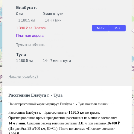
Елабуга г.
0 км
0 мин в пути
+
1 180.5 км
+
14 ч 7 мин
1 390 ₽ за Платон
М-12
М-7
Платная дорога
Тульская область
Тула
1 180.5 км
14 ч 7 мин в пути
Нашли ошибку?
Расстояние Елабуга г. - Тула
На интерактивной карте маршрут Елабуга г. - Тула показан линией.
Расстояние Елабуга г. - Тула составляет
1 180.5 км
по трассе.
Ориентировочное время преодоления расстояния на машине составляет
14 ч 7 мин
. Средний расход топлива составит
331 л
при затратах
26 480 ₽
(Из расчёта:
28 л/100 км, 80 ₽/л)
. Плата по системе «Платон» составит