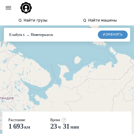
Найти грузы
Найти машины
→
ИЗМЕНИТЬ
Елабуга г.
Новочеркасск
Расстояние
Время
1 693
23
31
км
ч
мин