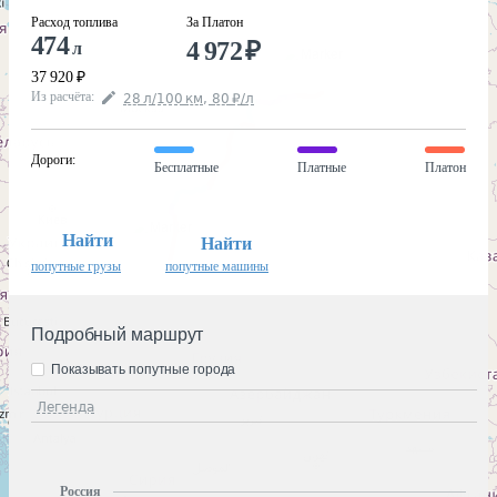
Расход топлива
За Платон
474
4 972
₽
л
37 920
₽
Из расчёта
:
28
л
/100
км
,
80
₽
/
л
Дороги
:
Бесплатные
Платные
Платон
Найти
Найти
попутные грузы
попутные машины
Подробный маршрут
Показывать попутные города
Легенда
Россия