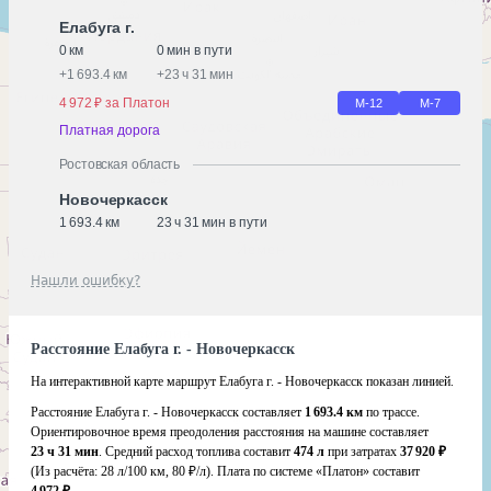
Елабуга г.
0 км
0 мин в пути
+
1 693.4 км
+
23 ч 31 мин
4 972 ₽ за Платон
М-12
М-7
Платная дорога
Ростовская область
Новочеркасск
1 693.4 км
23 ч 31 мин в пути
Нашли ошибку?
Расстояние Елабуга г. - Новочеркасск
На интерактивной карте маршрут Елабуга г. - Новочеркасск показан линией.
Расстояние Елабуга г. - Новочеркасск составляет
1 693.4 км
по трассе.
Ориентировочное время преодоления расстояния на машине составляет
23 ч 31 мин
. Средний расход топлива составит
474 л
при затратах
37 920 ₽
(Из расчёта:
28 л/100 км, 80 ₽/л)
. Плата по системе «Платон» составит