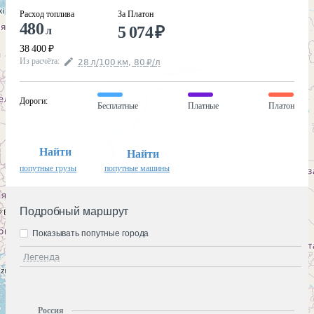
Расход топлива
За Платон
480
5 074
₽
л
38 400
₽
Из расчёта
:
28
л
/100
км
,
80
₽
/
л
Дороги
:
Бесплатные
Платные
Платон
Найти
Найти
попутные грузы
попутные машины
Подробный маршрут
Показывать попутные города
Легенда
Россия