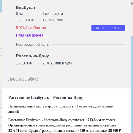
Елабуга г.
0 км
0 мин в пути
+
1 713.8 км
+
23 ч 51 мин
5 074 ₽ за Платон
М-12
М-7
Платная дорога
Ростовская область
Ростов-на-Дону
1 713.8 км
23 ч 51 мин в пути
Нашли ошибку?
Расстояние Елабуга г. - Ростов-на-Дону
На интерактивной карте маршрут Елабуга г. - Ростов-на-Дону показан
линией.
Расстояние Елабуга г. - Ростов-на-Дону составляет
1 713.8 км
по трассе.
Ориентировочное время преодоления расстояния на машине составляет
23 ч 51 мин
. Средний расход топлива составит
480 л
при затратах
38 400 ₽