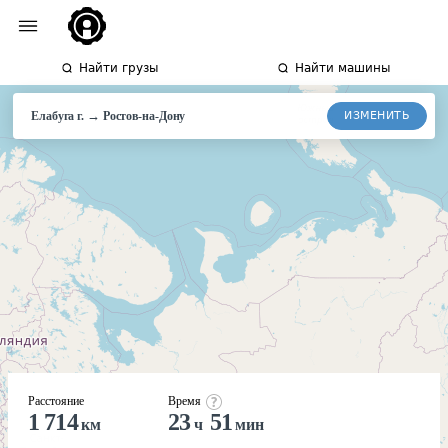
Найти грузы
Найти машины
→
ИЗМЕНИТЬ
Елабуга г.
Ростов-
на-Дону
Расстояние
Время
1 714
23
51
км
ч
мин