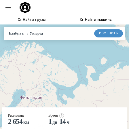
Найти грузы
Найти машины
→
ИЗМЕНИТЬ
Елабуга г.
Ужгород
Расстояние
Время
2 654
1
14
км
дн
ч