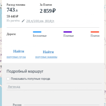
Расход топлива
За Платон
743
2 859
₽
л
59 440
₽
Из расчёта
:
28
л
/100
км
,
80
₽
/
л
Дороги
:
Бесплатные
Платные
Платон
Найти
Найти
попутные грузы
попутные машины
Подробный маршрут
Показывать попутные города
Легенда
Россия