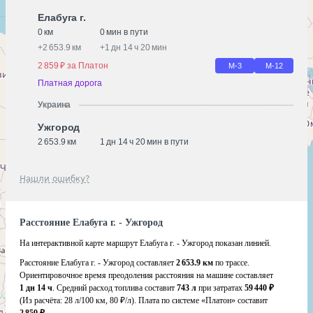
Елабуга г.
0 км
0 мин в пути
+
2 653.9 км
+
1 дн 14 ч 20 мин
2 859 ₽ за Платон
М-3
М-12
Платная дорога
Украина
Ужгород
2 653.9 км
1 дн 14 ч 20 мин в пути
Нашли ошибку?
Расстояние Елабуга г. - Ужгород
На интерактивной карте маршрут Елабуга г. - Ужгород показан линией.
Расстояние Елабуга г. - Ужгород составляет
2 653.9 км
по трассе.
Ориентировочное время преодоления расстояния на машине составляет
1 дн 14 ч
. Средний расход топлива составит
743 л
при затратах
59 440 ₽
(Из расчёта:
28 л/100 км, 80 ₽/л)
. Плата по системе «Платон» составит