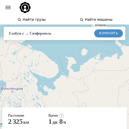
Найти грузы
Найти машины
→
ИЗМЕНИТЬ
Елабуга г.
Симферополь
Расстояние
Время
2 325
1
8
км
дн
ч