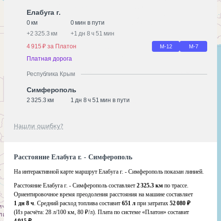
Елабуга г.
0 км
0 мин в пути
+
2 325.3 км
+
1 дн 8 ч 51 мин
4 915 ₽ за Платон
М-12
М-7
Платная дорога
Республика Крым
Симферополь
2 325.3 км
1 дн 8 ч 51 мин в пути
Нашли ошибку?
Расстояние Елабуга г. - Симферополь
На интерактивной карте маршрут Елабуга г. - Симферополь показан линией.
Расстояние Елабуга г. - Симферополь составляет
2 325.3 км
по трассе.
Ориентировочное время преодоления расстояния на машине составляет
1 дн 8 ч
. Средний расход топлива составит
651 л
при затратах
52 080 ₽
(Из расчёта:
28 л/100 км, 80 ₽/л)
. Плата по системе «Платон» составит