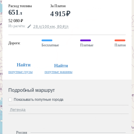
Расход топлива
За Платон
651
4 915
₽
л
52 080
₽
Из расчёта
:
28
л
/100
км
,
80
₽
/
л
Дороги
:
Бесплатные
Платные
Платон
Найти
Найти
попутные грузы
попутные машины
Подробный маршрут
Показывать попутные города
Легенда
Россия