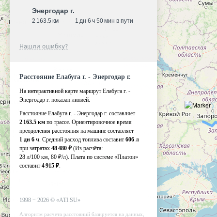
Энергодар г.
2 163.5 км
1 дн 6 ч 50 мин в пути
Нашли ошибку?
Расстояние Елабуга г. - Энергодар г.
На интерактивной карте маршрут Елабуга г. -
Энергодар г. показан линией.
Расстояние Елабуга г. - Энергодар г. составляет
2 163.5 км
по трассе. Ориентировочное время
преодоления расстояния на машине составляет
1 дн 6 ч
. Средний расход топлива составит
606 л
при затратах
48 480 ₽
(Из расчёта:
28 л/100 км, 80 ₽/л)
. Плата по системе «Платон»
составит
4 915 ₽
.
1998 −
2026
©
«ATI.SU»
Алгоритм расчета расстояний базируется на данных,