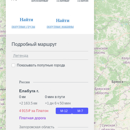
Бесплатные
Платные
Платон
Найти
Найти
попутные грузы
попутные машины
Подробный маршрут
Легенда
Показывать попутные города
Россия
Елабуга г.
0 км
0 мин в пути
+
2 163.5 км
+
1 дн 6 ч 50 мин
4 915 ₽ за Платон
М-12
М-7
Платная дорога
Запорожская область