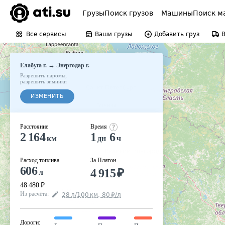
Грузы
Поиск грузов
Машины
Поиск м
Все сервисы
Ваши грузы
Добавить груз
→
Елабуга г.
Энергодар г.
Разрешить паромы
,
разрешить зимники
ИЗМЕНИТЬ
Расстояние
Время
2 164
1
6
км
дн
ч
Расход топлива
За Платон
606
4 915
₽
л
48 480
₽
Из расчёта
:
28
л
/100
км
,
80
₽
/
л
Дороги
: