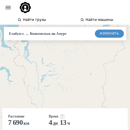
Найти грузы
Найти машины
→
ИЗМЕНИТЬ
Елабуга г.
Комсомольск-
на-Амуре
Расстояние
Время
7 690
4
13
км
дн
ч