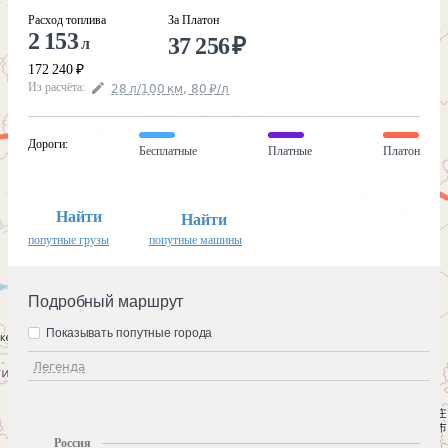
Расход топлива
За Платон
2 153
37 256
₽
л
172 240
₽
Из расчёта
:
28
л
/100
км
,
80
₽
/
л
Дороги
:
Бесплатные
Платные
Платон
Найти
Найти
попутные грузы
попутные машины
Подробный маршрут
Показывать попутные города
Легенда
Россия