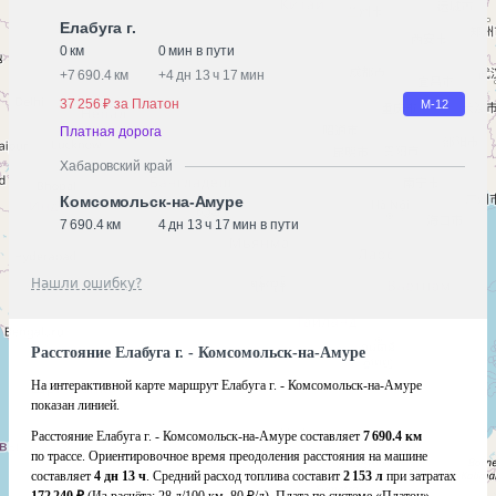
Елабуга г.
0 км
0 мин в пути
+
7 690.4 км
+
4 дн 13 ч 17 мин
37 256 ₽ за Платон
М-12
Платная дорога
Хабаровский край
Комсомольск-на-Амуре
7 690.4 км
4 дн 13 ч 17 мин в пути
Нашли ошибку?
Расстояние Елабуга г. - Комсомольск-на-Амуре
На интерактивной карте маршрут Елабуга г. - Комсомольск-на-Амуре
показан линией.
Расстояние Елабуга г. - Комсомольск-на-Амуре составляет
7 690.4 км
по трассе. Ориентировочное время преодоления расстояния на машине
составляет
4 дн 13 ч
. Средний расход топлива составит
2 153 л
при затратах