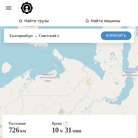
Найти грузы
Найти машины
→
ИЗМЕНИТЬ
Екатеринбург
Советский
г.
Расстояние
Время
726
10
31
км
ч
мин