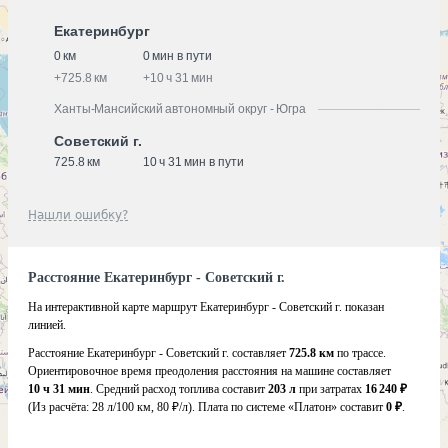
Екатеринбург
0 км
0 мин в пути
+
725.8 км
+
10 ч 31 мин
Ханты-Мансийский автономный округ - Югра
Советский г.
725.8 км
10 ч 31 мин в пути
Нашли ошибку?
Расстояние Екатеринбург - Советский г.
На интерактивной карте маршрут Екатеринбург - Советский г. показан
линией.
Расстояние Екатеринбург - Советский г. составляет
725.8 км
по трассе.
Ориентировочное время преодоления расстояния на машине составляет
10 ч 31 мин
. Средний расход топлива составит
203 л
при затратах
16 240 ₽
(Из расчёта:
28 л/100 км, 80 ₽/л)
. Плата по системе «Платон» составит
0 ₽
.