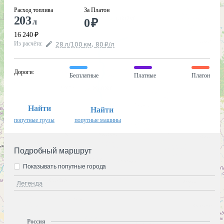
Расход топлива
За Платон
203
0
₽
л
16 240
₽
Из расчёта
:
28
л
/100
км
,
80
₽
/
л
Дороги
:
Бесплатные
Платные
Платон
Найти
Найти
попутные грузы
попутные машины
Подробный маршрут
Показывать попутные города
Легенда
Россия