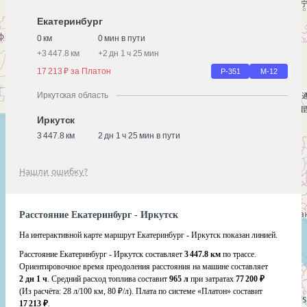
Екатеринбург
0 км
0 мин в пути
+
3 447.8 км
+
2 дн 1 ч 25 мин
17 213 ₽ за Платон
Р-351
М-12
Иркутская область
Иркутск
3 447.8 км
2 дн 1 ч 25 мин в пути
Нашли ошибку?
Расстояние Екатеринбург - Иркутск
На интерактивной карте маршрут Екатеринбург - Иркутск показан линией.
Расстояние Екатеринбург - Иркутск составляет
3 447.8 км
по трассе.
Ориентировочное время преодоления расстояния на машине составляет
2 дн 1 ч
. Средний расход топлива составит
965 л
при затратах
77 200 ₽
(Из расчёта:
28 л/100 км, 80 ₽/л)
. Плата по системе «Платон» составит
17 213 ₽
.