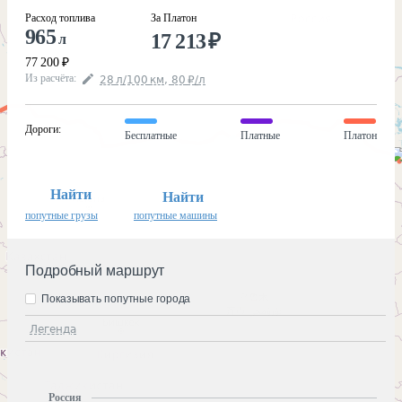
Расход топлива
За Платон
965
17 213
₽
л
77 200
₽
Из расчёта
:
28
л
/100
км
,
80
₽
/
л
Дороги
:
Бесплатные
Платные
Платон
Найти
Найти
попутные грузы
попутные машины
Подробный маршрут
Показывать попутные города
Легенда
Россия