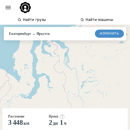
Найти грузы
Найти машины
→
ИЗМЕНИТЬ
Екатеринбург
Иркутск
Расстояние
Время
3 448
2
1
км
дн
ч