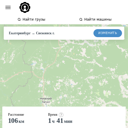
Найти грузы
Найти машины
→
ИЗМЕНИТЬ
Екатеринбург
Снежинск
г.
Расстояние
Время
106
1
41
км
ч
мин