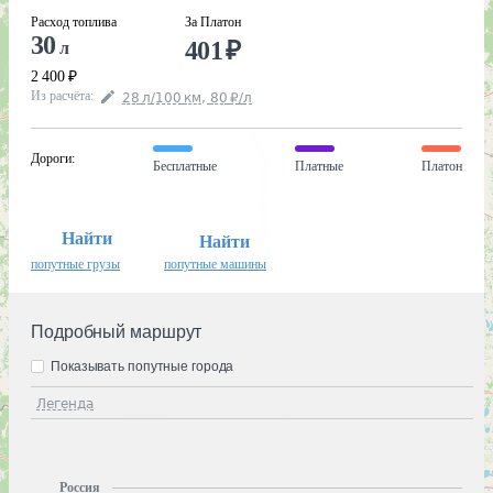
Расход топлива
За Платон
30
401
₽
л
2 400
₽
Из расчёта
:
28
л
/100
км
,
80
₽
/
л
Дороги
:
Бесплатные
Платные
Платон
Найти
Найти
попутные грузы
попутные машины
Подробный маршрут
Показывать попутные города
Легенда
Россия