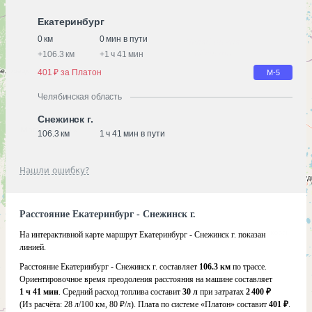
Екатеринбург
0 км
0 мин в пути
+
106.3 км
+
1 ч 41 мин
401 ₽ за Платон
М-5
Челябинская область
Снежинск г.
106.3 км
1 ч 41 мин в пути
Нашли ошибку?
Расстояние Екатеринбург - Снежинск г.
На интерактивной карте маршрут Екатеринбург - Снежинск г. показан
линией.
Расстояние Екатеринбург - Снежинск г. составляет
106.3 км
по трассе.
Ориентировочное время преодоления расстояния на машине составляет
1 ч 41 мин
. Средний расход топлива составит
30 л
при затратах
2 400 ₽
(Из расчёта:
28 л/100 км, 80 ₽/л)
. Плата по системе «Платон» составит
401 ₽
.