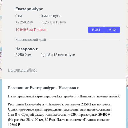
Екатеринбург
0 км
0 мин в пути
+
2 250.2 км
+
1 дн 8 ч 13 мин
10 949 ₽ за Платон
Р-351
М-12
Красноярский край
Назарово г.
2 250.2 км
1 дн 8 ч 13 мин в пути
Нашли ошибку?
Расстояние Екатеринбург - Назарово г.
На интерактивной карте маршрут Екатеринбург - Назарово г. показан линией.
Расстояние Екатеринбург - Назарово г. составляет
2 250.2 км
по трассе.
Ориентировочное время преодоления расстояния на машине составляет
1 дн 8 ч
. Средний расход топлива составит
630 л
при затратах
50 400 ₽
(Из расчёта:
28 л/100 км, 80 ₽/л)
. Плата по системе «Платон» составит
10 949 ₽
.