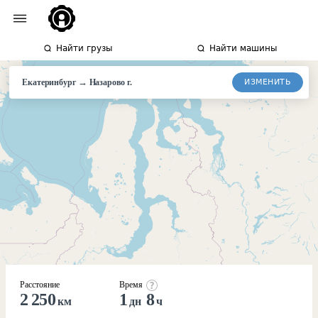
Найти грузы
Найти машины
→
ИЗМЕНИТЬ
Екатеринбург
Назарово
г.
Расстояние
Время
2 250
1
8
км
дн
ч