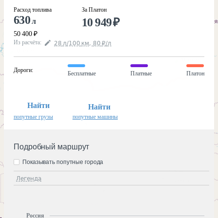
Расход топлива
За Платон
630
10 949
₽
л
50 400
₽
Из расчёта
:
28
л
/100
км
,
80
₽
/
л
Дороги
:
Бесплатные
Платные
Платон
Найти
Найти
попутные грузы
попутные машины
Подробный маршрут
Показывать попутные города
Легенда
Россия