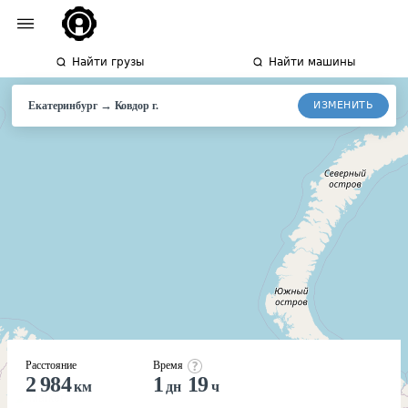
Найти грузы
Найти машины
→
ИЗМЕНИТЬ
Екатеринбург
Ковдор
г.
Расстояние
Время
2 984
1
19
км
дн
ч