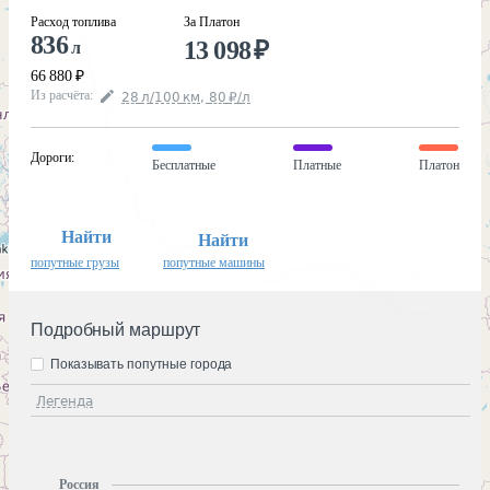
Расход топлива
За Платон
836
13 098
₽
л
66 880
₽
Из расчёта
:
28
л
/100
км
,
80
₽
/
л
Дороги
:
Бесплатные
Платные
Платон
Найти
Найти
попутные грузы
попутные машины
Подробный маршрут
Показывать попутные города
Легенда
Россия