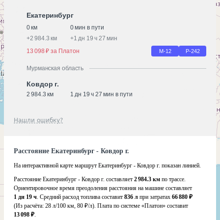
Екатеринбург
0 км
0 мин в пути
+
2 984.3 км
+
1 дн 19 ч 27 мин
13 098 ₽ за Платон
М-12
Р-242
Мурманская область
Ковдор г.
2 984.3 км
1 дн 19 ч 27 мин в пути
Нашли ошибку?
Расстояние Екатеринбург - Ковдор г.
На интерактивной карте маршрут Екатеринбург - Ковдор г. показан линией.
Расстояние Екатеринбург - Ковдор г. составляет
2 984.3 км
по трассе.
Ориентировочное время преодоления расстояния на машине составляет
1 дн 19 ч
. Средний расход топлива составит
836 л
при затратах
66 880 ₽
(Из расчёта:
28 л/100 км, 80 ₽/л)
. Плата по системе «Платон» составит
13 098 ₽
.