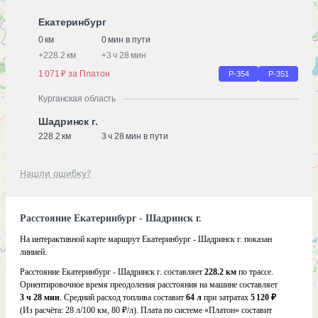
Екатеринбург
0 км
0 мин в пути
+
228.2 км
+
3 ч 28 мин
1 071 ₽ за Платон
Р-354
Р-351
Курганская область
Шадринск г.
228.2 км
3 ч 28 мин в пути
Нашли ошибку?
Расстояние Екатеринбург - Шадринск г.
На интерактивной карте маршрут Екатеринбург - Шадринск г. показан
линией.
Расстояние Екатеринбург - Шадринск г. составляет
228.2 км
по трассе.
Ориентировочное время преодоления расстояния на машине составляет
3 ч 28 мин
. Средний расход топлива составит
64 л
при затратах
5 120 ₽
(Из расчёта:
28 л/100 км, 80 ₽/л)
. Плата по системе «Платон» составит