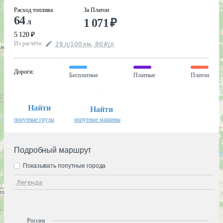
Расход топлива
За Платон
64
1 071
₽
л
5 120
₽
Из расчёта
:
28
л
/100
км
,
80
₽
/
л
Дороги
:
Бесплатные
Платные
Платон
Найти
Найти
попутные грузы
попутные машины
Подробный маршрут
Показывать попутные города
Легенда
Россия