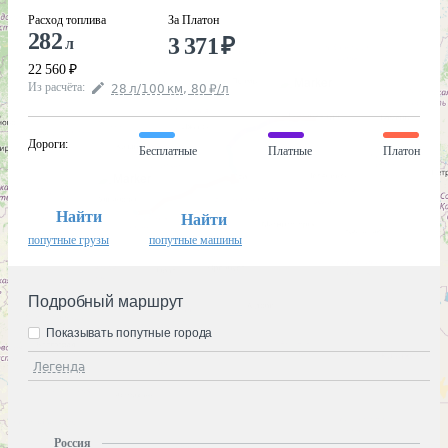
Расход топлива
За Платон
282
3 371
₽
л
22 560
₽
Из расчёта
:
28
л
/100
км
,
80
₽
/
л
Дороги
:
Бесплатные
Платные
Платон
Найти
Найти
попутные грузы
попутные машины
Подробный маршрут
Показывать попутные города
Легенда
Россия