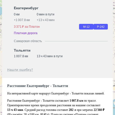
Екатеринбург
0 км
0 мин в пути
+
1 007.8 км
+
13 ч 43 мин
3 371 ₽ за Платон
М-12
Р-242
Платная дорога
Самарская область
Тольятти
1 007.8 км
13 ч 43 мин в пути
Нашли ошибку?
Расстояние Екатеринбург - Тольятти
На интерактивной карте маршрут Екатеринбург - Тольятти показан линией.
Расстояние Екатеринбург - Тольятти составляет
1 007.8 км
по трассе.
Ориентировочное время преодоления расстояния на машине составляет
13 ч 43 мин
. Средний расход топлива составит
282 л
при затратах
22 560 ₽
(Из расчёта:
28 л/100 км, 80 ₽/л)
. Плата по системе «Платон» составит