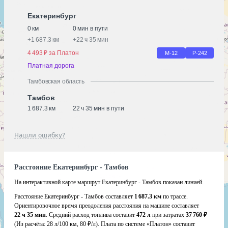
Екатеринбург
0 км
0 мин в пути
+
1 687.3 км
+
22 ч 35 мин
4 493 ₽ за Платон
М-12
Р-242
Платная дорога
Тамбовская область
Тамбов
1 687.3 км
22 ч 35 мин в пути
Нашли ошибку?
Расстояние Екатеринбург - Тамбов
На интерактивной карте маршрут Екатеринбург - Тамбов показан линией.
Расстояние Екатеринбург - Тамбов составляет
1 687.3 км
по трассе.
Ориентировочное время преодоления расстояния на машине составляет
22 ч 35 мин
. Средний расход топлива составит
472 л
при затратах
37 760 ₽
(Из расчёта:
28 л/100 км, 80 ₽/л)
. Плата по системе «Платон» составит