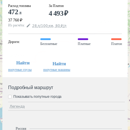
Расход топлива
За Платон
472
4 493
₽
л
37 760
₽
Из расчёта
:
28
л
/100
км
,
80
₽
/
л
Дороги
:
Бесплатные
Платные
Платон
Найти
Найти
попутные грузы
попутные машины
Подробный маршрут
Показывать попутные города
Легенда
Россия