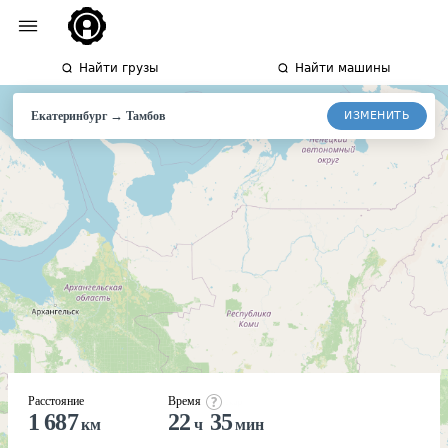
Найти грузы
Найти машины
→
ИЗМЕНИТЬ
Екатеринбург
Тамбов
Расстояние
Время
1 687
22
35
км
ч
мин