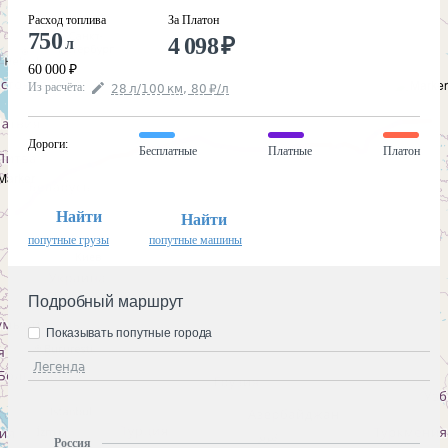
Расход топлива
За Платон
750
4 098
₽
л
60 000
₽
Из расчёта
:
28
л
/100
км
,
80
₽
/
л
Дороги
:
Бесплатные
Платные
Платон
Найти
Найти
попутные грузы
попутные машины
Подробный маршрут
Показывать попутные города
Легенда
Россия