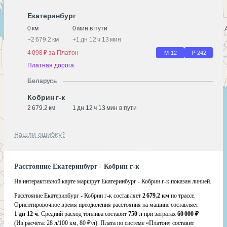
Екатеринбург
0 км
0 мин в пути
+
2 679.2 км
+
1 дн 12 ч 13 мин
4 098 ₽ за Платон
М-12
Р-242
Платная дорога
Беларусь
Кобрин г-к
2 679.2 км
1 дн 12 ч 13 мин в пути
Нашли ошибку?
Расстояние Екатеринбург - Кобрин г-к
На интерактивной карте маршрут Екатеринбург - Кобрин г-к показан линией.
Расстояние Екатеринбург - Кобрин г-к составляет
2 679.2 км
по трассе.
Ориентировочное время преодоления расстояния на машине составляет
1 дн 12 ч
. Средний расход топлива составит
750 л
при затратах
60 000 ₽
(Из расчёта:
28 л/100 км, 80 ₽/л)
. Плата по системе «Платон» составит