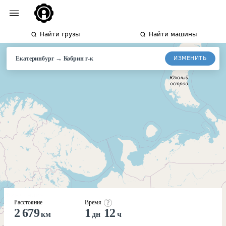
Найти грузы
Найти машины
→
ИЗМЕНИТЬ
Екатеринбург
Кобрин
г-к
Расстояние
Время
2 679
1
12
км
дн
ч