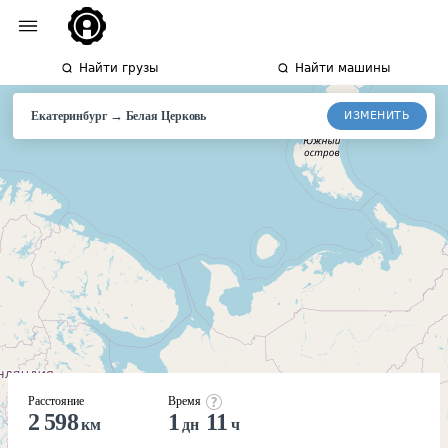
Найти грузы
Найти машины
→
ИЗМЕНИТЬ
Екатеринбург
Белая
Церковь
Расстояние
Время
2 598
1
11
км
дн
ч