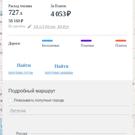
Расход топлива
За Платон
727
4 053
₽
л
58 160
₽
Из расчёта
:
28
л
/100
км
,
80
₽
/
л
Дороги
:
Бесплатные
Платные
Платон
Найти
Найти
попутные грузы
попутные машины
Подробный маршрут
Показывать попутные города
Легенда
Россия