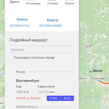
Дороги
:
Бесплатные
Платные
Платон
Найти
Найти
попутные грузы
попутные машины
Подробный маршрут
Легенда
Показывать попутные города
Россия
Екатеринбург
0 км
0 мин в пути
+
950.8 км
+
13 ч 51 мин
4 678 ₽ за Платон
Р-351
М-12
Омская область