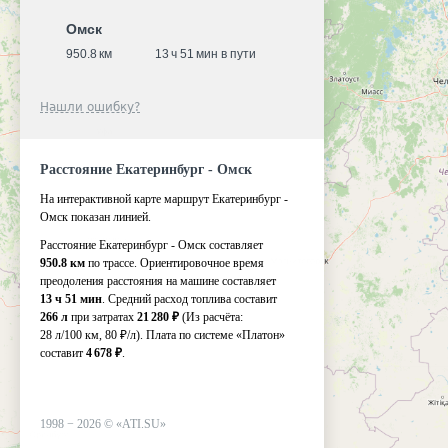
Омск
950.8 км
13 ч 51 мин в пути
Нашли ошибку?
Расстояние Екатеринбург - Омск
На интерактивной карте маршрут Екатеринбург -
Омск показан линией.
Расстояние Екатеринбург - Омск составляет
950.8 км
по трассе. Ориентировочное время
преодоления расстояния на машине составляет
13 ч 51 мин
. Средний расход топлива составит
266 л
при затратах
21 280 ₽
(Из расчёта:
28 л/100 км, 80 ₽/л)
. Плата по системе «Платон»
составит
4 678 ₽
.
1998 −
2026
©
«ATI.SU»