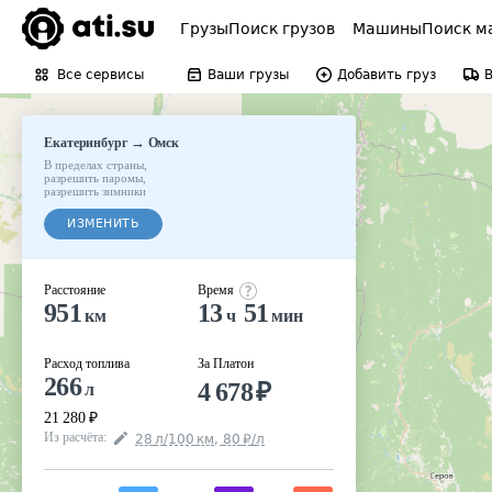
Грузы
Поиск грузов
Машины
Поиск м
Все сервисы
Ваши грузы
Добавить груз
→
Екатеринбург
Омск
В пределах страны
,
разрешить паромы
,
разрешить зимники
ИЗМЕНИТЬ
Расстояние
Время
951
13
51
км
ч
мин
Расход топлива
За Платон
266
4 678
₽
л
21 280
₽
Из расчёта
:
28
л
/100
км
,
80
₽
/
л