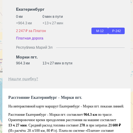
Екатеринбург
0 км
0 мин в пути
+
964.3 км
+
13 ч 27 мин
2 247 ₽ за Платон
М-12
Р-242
Платная дорога
Республика Марий Эл
Морки пгт.
964.3 км
13 ч 27 мин в пути
Нашли ошибку?
Расстояние Екатеринбург - Морки пгт.
На интерактивной карте маршрут Екатеринбург - Морки пгт. показан линией.
Расстояние Екатеринбург - Морки пгт. составляет
964.3 км
по трассе.
Ориентировочное время преодоления расстояния на машине составляет
13 ч 27 мин
. Средний расход топлива составит
270 л
при затратах
21 600 ₽
(Из расчёта:
28 л/100 км, 80 ₽/л)
. Плата по системе «Платон» составит