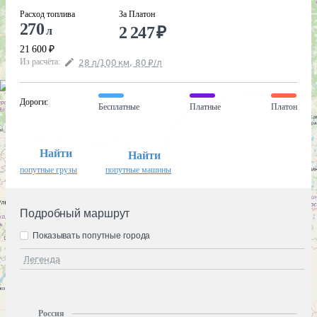
Расход топлива
За Платон
270
2 247
₽
л
21 600
₽
Из расчёта
:
28
л
/100
км
,
80
₽
/
л
Дороги
:
Бесплатные
Платные
Платон
Найти
Найти
попутные грузы
попутные машины
Подробный маршрут
Показывать попутные города
Легенда
Россия