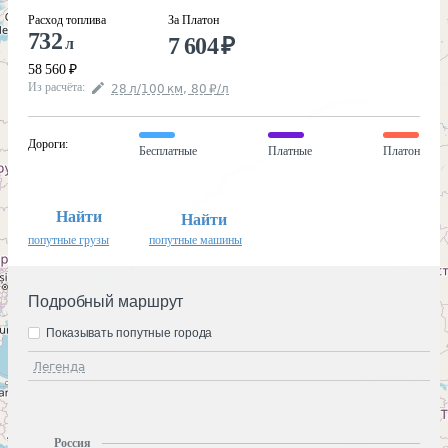
Расход топлива
За Платон
732
7 604
₽
л
58 560
₽
Из расчёта
:
28
л
/100
км
,
80
₽
/
л
Дороги
:
Бесплатные
Платные
Платон
Найти
Найти
попутные грузы
попутные машины
Подробный маршрут
Показывать попутные города
Легенда
Россия