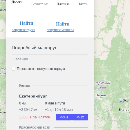
Дороги
:
Бесплатные
Платные
Платон
Найти
Найти
попутные грузы
попутные машины
Подробный маршрут
Легенда
Показывать попутные города
Россия
Екатеринбург
0 км
0 мин в пути
+
2 394.7 км
+
1 дн 10 ч 18 мин
11 805 ₽ за Платон
Р-351
М-12
Красноярский край