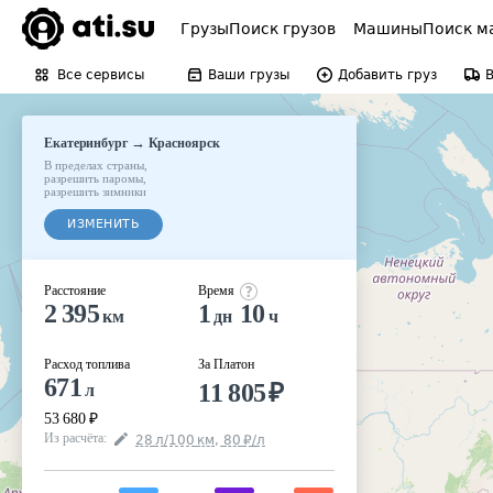
Грузы
Поиск грузов
Машины
Поиск м
Все сервисы
Ваши грузы
Добавить груз
→
Екатеринбург
Красноярск
В пределах страны
,
разрешить паромы
,
разрешить зимники
ИЗМЕНИТЬ
Расстояние
Время
2 395
1
10
км
дн
ч
Расход топлива
За Платон
671
11 805
₽
л
53 680
₽
Из расчёта
:
28
л
/100
км
,
80
₽
/
л