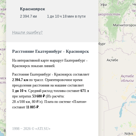
Красноярск
2 394.7 км
1 дн 10 ч 18 мин в пути
Нашли ошибку?
Расстояние Екатеринбург - Красноярск
На интерактивной карте маршрут Екатеринбург -
Красноярск показан линией.
Расстояние Екатеринбург - Красноярск составляет
2 394.7 км
по трассе. Ориентировочное время
преодоления расстояния на машине составляет
1 дн 10 ч
. Средний расход топлива составит
671 л
при затратах
53 680 ₽
(Из расчёта:
28 л/100 км, 80 ₽/л)
. Плата по системе «Платон»
составит
11 805 ₽
.
1998 −
2026
©
«ATI.SU»