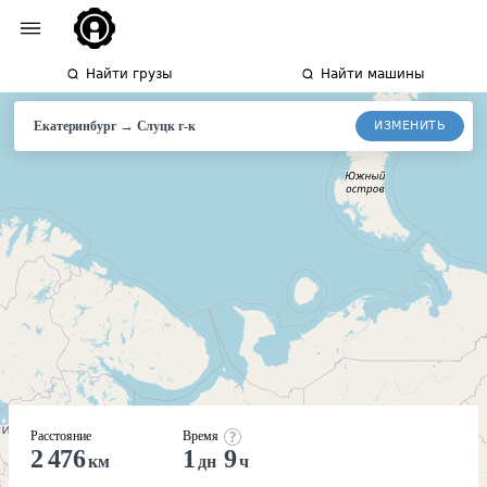
Найти грузы
Найти машины
→
ИЗМЕНИТЬ
Екатеринбург
Слуцк
г-к
Расстояние
Время
2 476
1
9
км
дн
ч