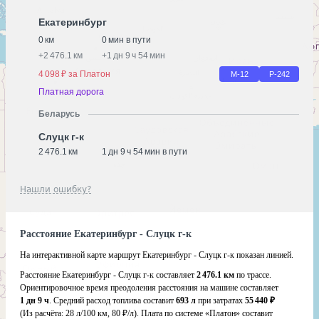
Екатеринбург
0 км
0 мин в пути
+
2 476.1 км
+
1 дн 9 ч 54 мин
4 098 ₽ за Платон
М-12
Р-242
Платная дорога
Беларусь
Слуцк г-к
2 476.1 км
1 дн 9 ч 54 мин в пути
Нашли ошибку?
Расстояние Екатеринбург - Слуцк г-к
На интерактивной карте маршрут Екатеринбург - Слуцк г-к показан линией.
Расстояние Екатеринбург - Слуцк г-к составляет
2 476.1 км
по трассе.
Ориентировочное время преодоления расстояния на машине составляет
1 дн 9 ч
. Средний расход топлива составит
693 л
при затратах
55 440 ₽
(Из расчёта:
28 л/100 км, 80 ₽/л)
. Плата по системе «Платон» составит