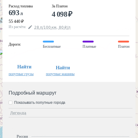
Расход топлива
За Платон
693
4 098
₽
л
55 440
₽
Из расчёта
:
28
л
/100
км
,
80
₽
/
л
Дороги
:
Бесплатные
Платные
Платон
Найти
Найти
попутные грузы
попутные машины
Подробный маршрут
Показывать попутные города
Легенда
Россия