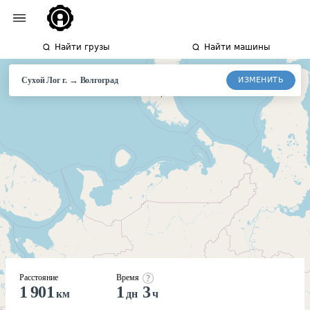
Найти грузы
Найти машины
→
ИЗМЕНИТЬ
Сухой Лог г.
Волгоград
Расстояние
Время
1 901
1
3
км
дн
ч