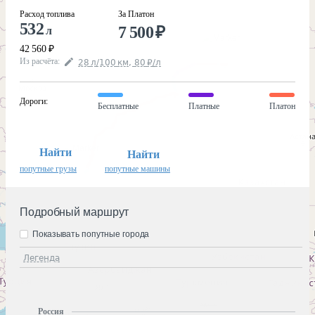
Расход топлива
За Платон
532
7 500
₽
л
42 560
₽
Из расчёта
:
28
л
/100
км
,
80
₽
/
л
Дороги
:
Бесплатные
Платные
Платон
Найти
Найти
попутные грузы
попутные машины
Подробный маршрут
Показывать попутные города
Легенда
Россия