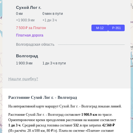
Сухой Лог г.
0 км
0 мин в пути
+
1 900.9 км
+
1 дн 3 ч
7 500 ₽ за Платон
М-12
Р-351
Платная дорога
Волгоградская область
Волгоград
1 900.9 км
1 дн 3 ч в пути
Нашли ошибку?
Расстояние Сухой Лог г. - Волгоград
На интерактивной карте маршрут Сухой Лог г. - Волгоград показан линией.
Расстояние Сухой Лог г. - Волгоград составляет
1 900.9 км
по трассе.
Ориентировочное время преодоления расстояния на машине составляет
1 дн 3 ч
. Средний расход топлива составит
532 л
при затратах
42 560 ₽
(Из расчёта:
28 л/100 км, 80 ₽/л)
. Плата по системе «Платон» составит