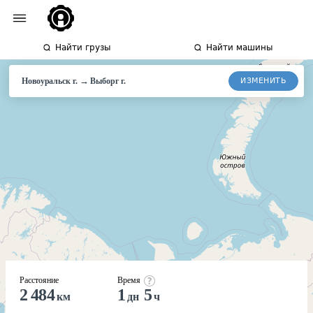
Найти грузы
Найти машины
→
ИЗМЕНИТЬ
Новоуральск г.
Выборг
г.
Расстояние
Время
2 484
1
5
км
дн
ч