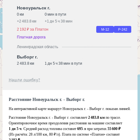
Новоуральск г.
0 км
0 мин в пути
+
2 483.8 км
+
1 дн 5 ч 38 мин
2 192 ₽ за Платон
М-12
Р-242
Платная дорога
Ленинградская область
Выборг г.
2 483.8 км
1 дн 5 ч 38 мин в пути
Нашли ошибку?
Расстояние Новоуральск г. - Выборг г.
На интерактивной карте маршрут Новоуральск г. - Выборг г. показан линией.
Расстояние Новоуральск г. - Выборг г. составляет
2 483.8 км
по трассе.
Ориентировочное время преодоления расстояния на машине составляет
1 дн 5 ч
. Средний расход топлива составит
695 л
при затратах
55 600 ₽
(Из расчёта:
28 л/100 км, 80 ₽/л)
. Плата по системе «Платон» составит