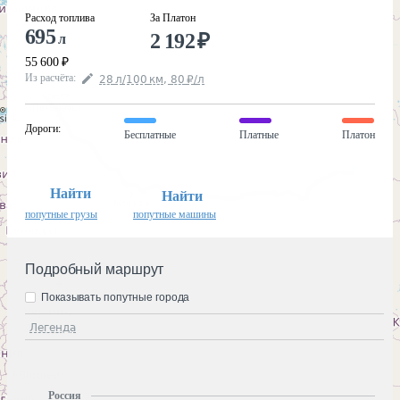
Расход топлива
За Платон
695
2 192
₽
л
55 600
₽
Из расчёта
:
28
л
/100
км
,
80
₽
/
л
Дороги
:
Бесплатные
Платные
Платон
Найти
Найти
попутные грузы
попутные машины
Подробный маршрут
Показывать попутные города
Легенда
Россия