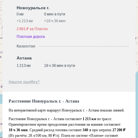
Новоуральск г.
0 км
0 мин в пути
+
1 213 км
+
18 ч 36 мин
2 861 ₽ за Платон
Платная дорога
Казахстан
Астана
1 213 км
18 ч 36 мин в пути
Нашли ошибку?
Расстояние Новоуральск г. - Астана
На интерактивной карте маршрут Новоуральск г. - Астана показан линией.
Расстояние Новоуральск г. - Астана составляет
1 213 км
по трассе.
Ориентировочное время преодоления расстояния на машине составляет
18 ч 36 мин
. Средний расход топлива составит
340 л
при затратах
27 200 ₽
(Из расчёта:
28 л/100 км, 80 ₽/л)
. Плата по системе «Платон» составит