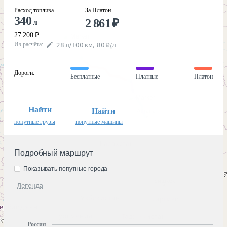
Расход топлива
За Платон
340
2 861
₽
л
27 200
₽
Из расчёта
:
28
л
/100
км
,
80
₽
/
л
Дороги
:
Бесплатные
Платные
Платон
Найти
Найти
попутные грузы
попутные машины
Подробный маршрут
Показывать попутные города
Легенда
Россия