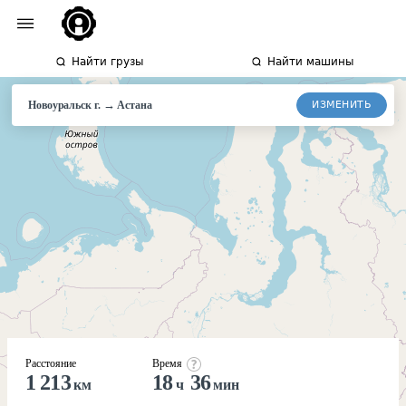
Найти грузы
Найти машины
→
ИЗМЕНИТЬ
Новоуральск г.
Астана
Расстояние
Время
1 213
18
36
км
ч
мин