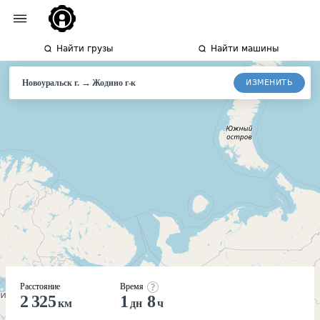
Найти грузы
Найти машины
→
ИЗМЕНИТЬ
Новоуральск г.
Жодино
г-к
Расстояние
Время
2 325
1
8
км
дн
ч