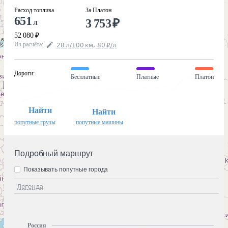
Расход топлива
За Платон
651
3 753
₽
л
52 080
₽
Из расчёта
:
28
л
/100
км
,
80
₽
/
л
Дороги
:
Бесплатные
Платные
Платон
Найти
Найти
попутные грузы
попутные машины
Подробный маршрут
Показывать попутные города
Легенда
Россия