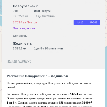
Новоуральск г.
0 км
0 мин в пути
+
2 325.3 км
+
1 дн 8 ч 20 мин
3 753 ₽ за Платон
М-12
Р-242
Платная дорога
Беларусь
Жодино г-к
2 325.3 км
1 дн 8 ч 20 мин в пути
Нашли ошибку?
Расстояние Новоуральск г. - Жодино г-к
На интерактивной карте маршрут Новоуральск г. - Жодино г-к показан
линией.
Расстояние Новоуральск г. - Жодино г-к составляет
2 325.3 км
по трассе.
Ориентировочное время преодоления расстояния на машине составляет
1 дн 8 ч
. Средний расход топлива составит
651 л
при затратах
52 080 ₽