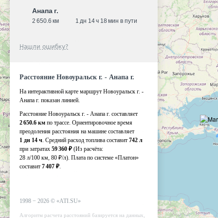
Анапа г.
2 650.6 км
1 дн 14 ч 18 мин в пути
Нашли ошибку?
Расстояние Новоуральск г. - Анапа г.
На интерактивной карте маршрут Новоуральск г. -
Анапа г. показан линией.
Расстояние Новоуральск г. - Анапа г. составляет
2 650.6 км
по трассе. Ориентировочное время
преодоления расстояния на машине составляет
1 дн 14 ч
. Средний расход топлива составит
742 л
при затратах
59 360 ₽
(Из расчёта:
28 л/100 км, 80 ₽/л)
. Плата по системе «Платон»
составит
7 407 ₽
.
1998 −
2026
©
«ATI.SU»
Алгоритм расчета расстояний базируется на данных,