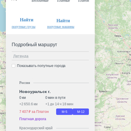
Бесплатные
Платные
Платон
Найти
Найти
попутные грузы
попутные машины
Подробный маршрут
Легенда
Показывать попутные города
Россия
Новоуральск г.
0 км
0 мин в пути
+
2 650.6 км
+
1 дн 14 ч 18 мин
7 407 ₽ за Платон
М-5
М-12
Платная дорога
Краснодарский край