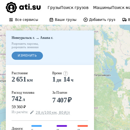
Грузы
Поиск грузов
Машины
Поиск м
Все сервисы
Ваши грузы
Добавить груз
→
Новоуральск г.
Анапа г.
Разрешить паромы
,
разрешить зимники
ИЗМЕНИТЬ
Расстояние
Время
2 651
1
14
км
дн
ч
Расход топлива
За Платон
742
7 407
₽
л
59 360
₽
Из расчёта
:
28
л
/100
км
,
80
₽
/
л
Дороги
: