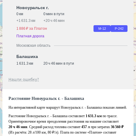
Новоуральск г.
0 км
0 мин в пути
+
1 631.3 км
+
20 ч 46 мин
1 886 ₽ за Платон
М-12
Р-242
Платная дорога
Московская область
Балашиха
1 631.3 км
20 ч 46 мин в пути
Нашли ошибку?
Расстояние Новоуральск г. - Балашиха
На интерактивной карте маршрут Новоуральск г. - Балашиха показан линией.
Расстояние Новоуральск г. - Балашиха составляет
1 631.3 км
по трассе.
Ориентировочное время преодоления расстояния на машине составляет
20 ч 46 мин
. Средний расход топлива составит
457 л
при затратах
36 560 ₽
(Из расчёта:
28 л/100 км, 80 ₽/л)
. Плата по системе «Платон» составит