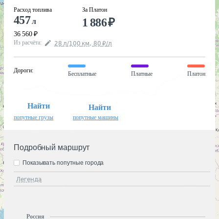
Расход топлива
За Платон
457
1 886
₽
л
36 560
₽
Из расчёта
:
28
л
/100
км
,
80
₽
/
л
Дороги
:
Бесплатные
Платные
Платон
Найти
Найти
попутные грузы
попутные машины
Подробный маршрут
Показывать попутные города
Легенда
Россия