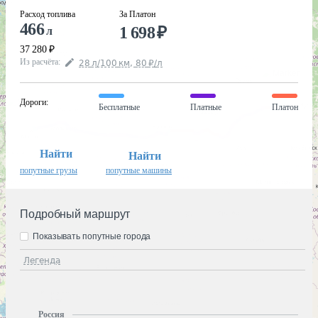
Расход топлива
За Платон
466
1 698
₽
л
37 280
₽
Из расчёта
:
28
л
/100
км
,
80
₽
/
л
Дороги
:
Бесплатные
Платные
Платон
Найти
Найти
попутные грузы
попутные машины
Подробный маршрут
Показывать попутные города
Легенда
Россия