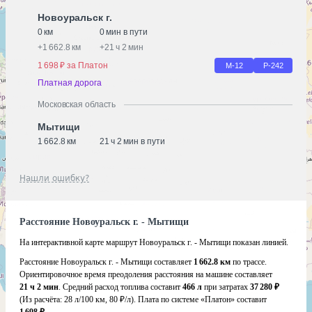
Новоуральск г.
0 км
0 мин в пути
+
1 662.8 км
+
21 ч 2 мин
1 698 ₽ за Платон
М-12
Р-242
Платная дорога
Московская область
Мытищи
1 662.8 км
21 ч 2 мин в пути
Нашли ошибку?
Расстояние Новоуральск г. - Мытищи
На интерактивной карте маршрут Новоуральск г. - Мытищи показан линией.
Расстояние Новоуральск г. - Мытищи составляет
1 662.8 км
по трассе.
Ориентировочное время преодоления расстояния на машине составляет
21 ч 2 мин
. Средний расход топлива составит
466 л
при затратах
37 280 ₽
(Из расчёта:
28 л/100 км, 80 ₽/л)
. Плата по системе «Платон» составит