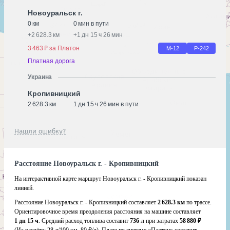
Новоуральск г.
0 км
0 мин в пути
+
2 628.3 км
+
1 дн 15 ч 26 мин
3 463 ₽ за Платон
М-12
Р-242
Платная дорога
Украина
Кропивницкий
2 628.3 км
1 дн 15 ч 26 мин в пути
Нашли ошибку?
Расстояние Новоуральск г. - Кропивницкий
На интерактивной карте маршрут Новоуральск г. - Кропивницкий показан
линией.
Расстояние Новоуральск г. - Кропивницкий составляет
2 628.3 км
по трассе.
Ориентировочное время преодоления расстояния на машине составляет
1 дн 15 ч
. Средний расход топлива составит
736 л
при затратах
58 880 ₽