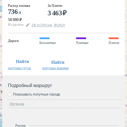
Расход топлива
За Платон
736
3 463
₽
л
58 880
₽
Из расчёта
:
28
л
/100
км
,
80
₽
/
л
Дороги
:
Бесплатные
Платные
Платон
Найти
Найти
попутные грузы
попутные машины
Подробный маршрут
Показывать попутные города
Легенда
Россия