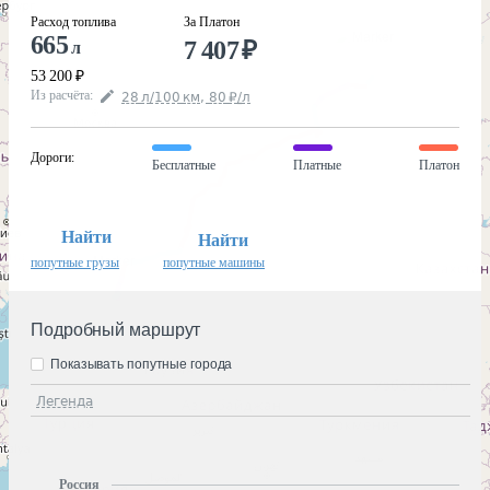
Расход топлива
За Платон
665
7 407
₽
л
53 200
₽
Из расчёта
:
28
л
/100
км
,
80
₽
/
л
Дороги
:
Бесплатные
Платные
Платон
Найти
Найти
попутные грузы
попутные машины
Подробный маршрут
Показывать попутные города
Легенда
Россия