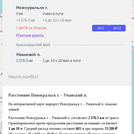
Новоуральск г.
0 км
0 мин в пути
+
2 376.5 км
+
1 дн 10 ч 16 мин
7 407 ₽ за Платон
М-5
М-12
Платная дорога
Краснодарский край
Уманский п.
2 376.5 км
1 дн 10 ч 16 мин в пути
Нашли ошибку?
Расстояние Новоуральск г. - Уманский п.
На интерактивной карте маршрут Новоуральск г. - Уманский п. показан
линией.
Расстояние Новоуральск г. - Уманский п. составляет
2 376.5 км
по трассе.
Ориентировочное время преодоления расстояния на машине составляет
1 дн 10 ч
. Средний расход топлива составит
665 л
при затратах
53 200 ₽