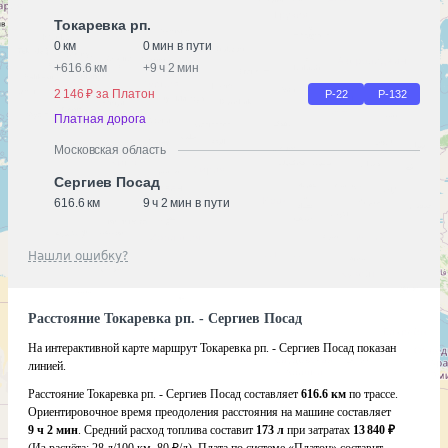
Токаревка рп.
0 км
0 мин в пути
+
616.6 км
+
9 ч 2 мин
2 146 ₽ за Платон
Р-22
Р-132
Платная дорога
Московская область
Сергиев Посад
616.6 км
9 ч 2 мин в пути
Нашли ошибку?
Расстояние Токаревка рп. - Сергиев Посад
На интерактивной карте маршрут Токаревка рп. - Сергиев Посад показан
линией.
Расстояние Токаревка рп. - Сергиев Посад составляет
616.6 км
по трассе.
Ориентировочное время преодоления расстояния на машине составляет
9 ч 2 мин
. Средний расход топлива составит
173 л
при затратах
13 840 ₽