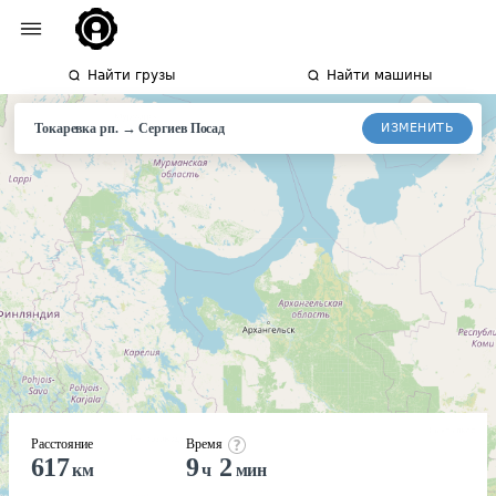
Найти грузы
Найти машины
→
ИЗМЕНИТЬ
Токаревка рп.
Сергиев
Посад
Расстояние
Время
617
9
2
км
ч
мин