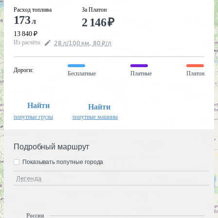
Расход топлива
За Платон
173
2 146
₽
л
13 840
₽
Из расчёта
:
28
л
/100
км
,
80
₽
/
л
Дороги
:
Бесплатные
Платные
Платон
Найти
Найти
попутные грузы
попутные машины
Подробный маршрут
Показывать попутные города
Легенда
Россия