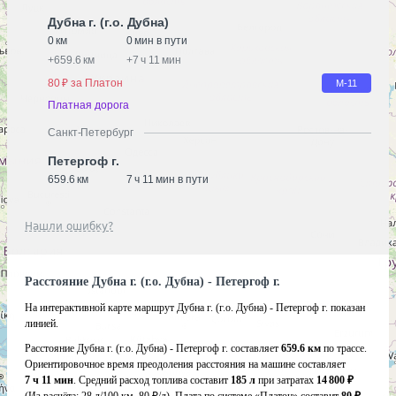
Дубна г. (г.о. Дубна)
0 км
0 мин в пути
+
659.6 км
+
7 ч 11 мин
80 ₽ за Платон
М-11
Платная дорога
Санкт-Петербург
Петергоф г.
659.6 км
7 ч 11 мин в пути
Нашли ошибку?
Расстояние Дубна г. (г.о. Дубна) - Петергоф г.
На интерактивной карте маршрут Дубна г. (г.о. Дубна) - Петергоф г. показан
линией.
Расстояние Дубна г. (г.о. Дубна) - Петергоф г. составляет
659.6 км
по трассе.
Ориентировочное время преодоления расстояния на машине составляет
7 ч 11 мин
. Средний расход топлива составит
185 л
при затратах
14 800 ₽