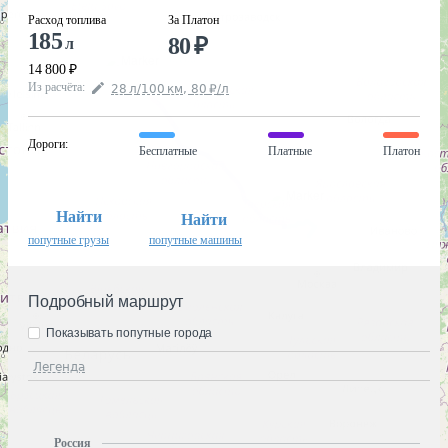
Расход топлива
За Платон
185
80
₽
л
14 800
₽
Из расчёта
:
28
л
/100
км
,
80
₽
/
л
Дороги
:
Бесплатные
Платные
Платон
Найти
Найти
попутные грузы
попутные машины
Подробный маршрут
Показывать попутные города
Легенда
Россия