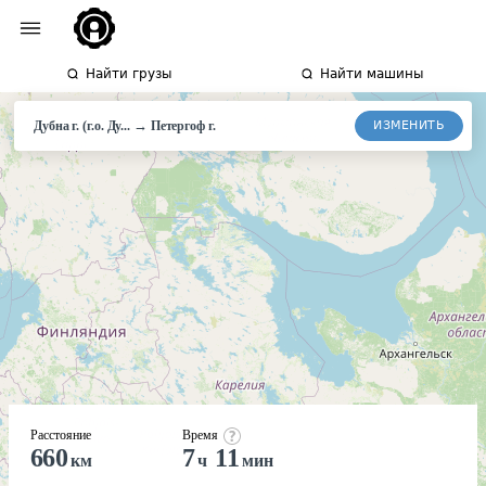
Найти грузы
Найти машины
→
ИЗМЕНИТЬ
Дубна г. (г.о. Ду...
Петергоф г.
Расстояние
Время
660
7
11
км
ч
мин