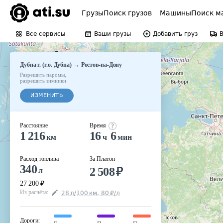
Грузы
Поиск грузов
Машины
Поиск м
Все сервисы
Ваши грузы
Добавить груз
→
Дубна г. (г.о. Дубна)
Ростов-на-Дону
Разрешить паромы
,
разрешить зимники
ИЗМЕНИТЬ
Расстояние
Время
1 216
16
6
км
ч
мин
Расход топлива
За Платон
340
2 508
₽
л
27 200
₽
Из расчёта
:
28
л
/100
км
,
80
₽
/
л
Дороги
: