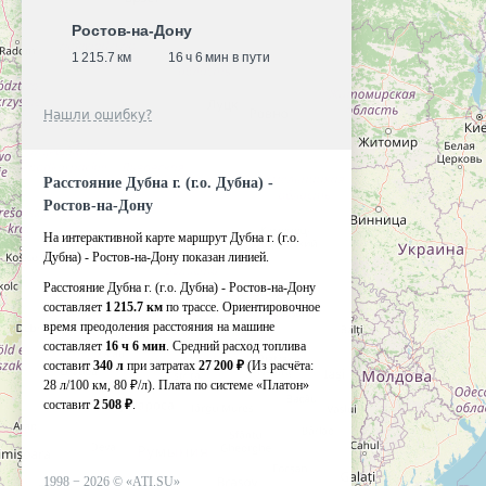
Ростов-на-Дону
1 215.7 км
16 ч 6 мин в пути
Нашли ошибку?
Расстояние Дубна г. (г.о. Дубна) -
Ростов-на-Дону
На интерактивной карте маршрут Дубна г. (г.о.
Дубна) - Ростов-на-Дону показан линией.
Расстояние Дубна г. (г.о. Дубна) - Ростов-на-Дону
составляет
1 215.7 км
по трассе. Ориентировочное
время преодоления расстояния на машине
составляет
16 ч 6 мин
. Средний расход топлива
составит
340 л
при затратах
27 200 ₽
(Из расчёта:
28 л/100 км, 80 ₽/л)
. Плата по системе «Платон»
составит
2 508 ₽
.
1998 −
2026
©
«ATI.SU»