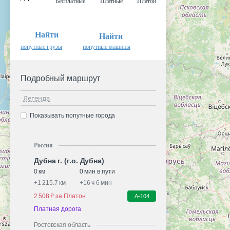
Бесплатные
Платные
Платон
Найти
Найти
попутные грузы
попутные машины
Подробный маршрут
Легенда
Показывать попутные города
Россия
Дубна г. (г.о. Дубна)
0 км
0 мин в пути
+
1 215.7 км
+
16 ч 6 мин
2 508 ₽ за Платон
А-104
Платная дорога
Ростовская область