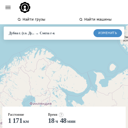
Найти грузы
Найти машины
→
ИЗМЕНИТЬ
Дубна г. (г.о. Ду...
Смела г-к
Расстояние
Время
1 171
18
48
км
ч
мин