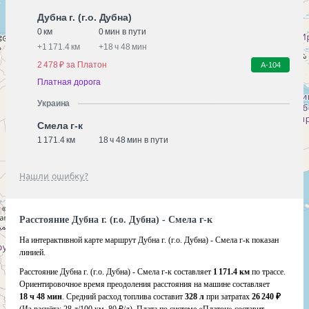
Дубна г. (г.о. Дубна)
0 км
0 мин в пути
+
1 171.4 км
+
18 ч 48 мин
2 478 ₽ за Платон
А-104
Платная дорога
Украина
Смела г-к
1 171.4 км
18 ч 48 мин в пути
Нашли ошибку?
Расстояние Дубна г. (г.о. Дубна) - Смела г-к
На интерактивной карте маршрут Дубна г. (г.о. Дубна) - Смела г-к показан
линией.
Расстояние Дубна г. (г.о. Дубна) - Смела г-к составляет
1 171.4 км
по трассе.
Ориентировочное время преодоления расстояния на машине составляет
18 ч 48 мин
. Средний расход топлива составит
328 л
при затратах
26 240 ₽