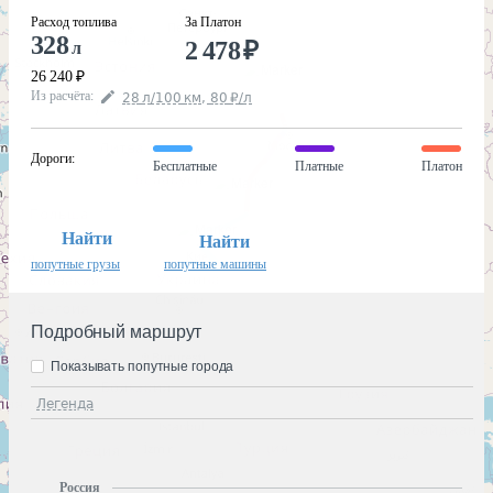
Расход топлива
За Платон
328
2 478
₽
л
26 240
₽
Из расчёта
:
28
л
/100
км
,
80
₽
/
л
Дороги
:
Бесплатные
Платные
Платон
Найти
Найти
попутные грузы
попутные машины
Подробный маршрут
Показывать попутные города
Легенда
Россия