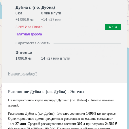
Дубна г. (г.о. Дубна)
0 км
0 мин в пути
+
1 096.9 км
+
14 ч 27 мин
3 285 ₽ за Платон
А-104
Платная дорога
Саратовская область
Энгельс
1 096.9 км
14 ч 27 мин в пути
Нашли ошибку?
Расстояние Дубна г. (г.о. Дубна) - Энгельс
На интерактивной карте маршрут Дубна г. (г.о. Дубна) - Энгельс показан
линией.
Расстояние Дубна г. (г.о. Дубна) - Энгельс составляет
1 096.9 км
по трассе.
Ориентировочное время преодоления расстояния на машине составляет
14 ч 27 мин
. Средний расход топлива составит
307 л
при затратах
24 560 ₽