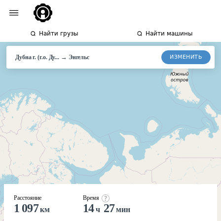
Найти грузы
Найти машины
→
ИЗМЕНИТЬ
Дубна г. (г.о. Ду...
Энгельс
Расстояние
Время
1 097
14
27
км
ч
мин