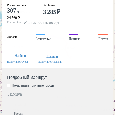
Расход топлива
За Платон
307
3 285
₽
л
24 560
₽
Из расчёта
:
28
л
/100
км
,
80
₽
/
л
Дороги
:
Бесплатные
Платные
Платон
Найти
Найти
попутные грузы
попутные машины
Подробный маршрут
Показывать попутные города
Легенда
Россия