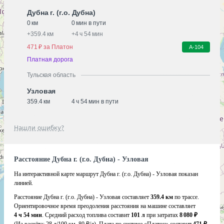
Дубна г. (г.о. Дубна)
0 км
0 мин в пути
+
359.4 км
+
4 ч 54 мин
471 ₽ за Платон
А-104
Платная дорога
Тульская область
Узловая
359.4 км
4 ч 54 мин в пути
Нашли ошибку?
Расстояние Дубна г. (г.о. Дубна) - Узловая
На интерактивной карте маршрут Дубна г. (г.о. Дубна) - Узловая показан
линией.
Расстояние Дубна г. (г.о. Дубна) - Узловая составляет
359.4 км
по трассе.
Ориентировочное время преодоления расстояния на машине составляет
4 ч 54 мин
. Средний расход топлива составит
101 л
при затратах
8 080 ₽