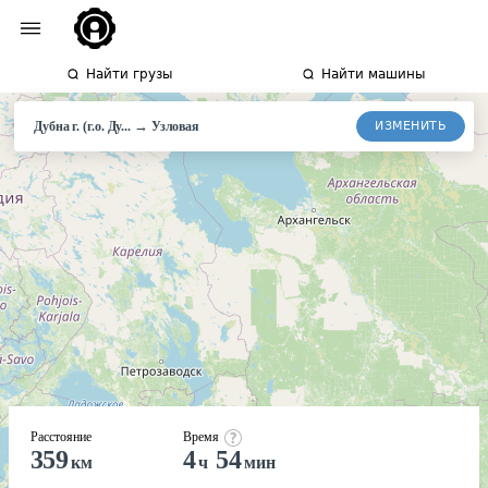
Найти грузы
Найти машины
→
ИЗМЕНИТЬ
Дубна г. (г.о. Ду...
Узловая
Расстояние
Время
359
4
54
км
ч
мин