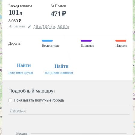
Расход топлива
За Платон
101
471
₽
л
8 080
₽
Из расчёта
:
28
л
/100
км
,
80
₽
/
л
Дороги
:
Бесплатные
Платные
Платон
Найти
Найти
попутные грузы
попутные машины
Подробный маршрут
Показывать попутные города
Легенда
Россия